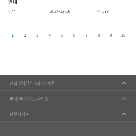
안내
김**
2024-12-16
579
주
요
1
2
3
4
5
6
7
8
9
10
정
책-
번
호,
제
목,
■인문대학
등
단과대학/학부(과)/대학원
록
▷국어국문학부
일,
공동기기센터
부서/부속기관/사업단
조
▷영어영문학과
공학교육혁신센터
회
건강가정지원센터
관련사이트
▷일본어·일본학과
수
과학영재교육원
교수협의회
로
▷중국어·중국학과
교무처교직팀
구
구내(경남)은행