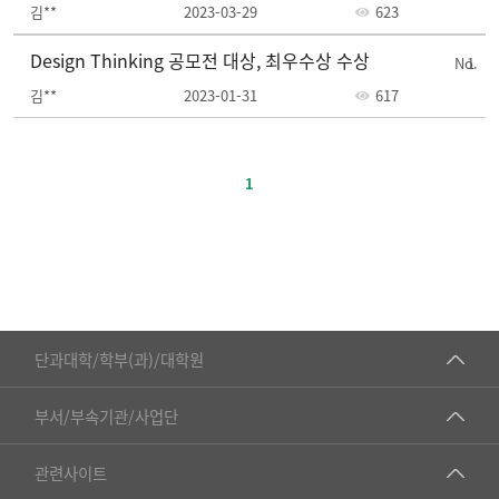
김**
2023-03-29
623
Design Thinking 공모전 대상, 최우수상 수상
1
김**
2023-01-31
617
주
요
1
정
책-
번
호,
제
목,
■인문대학
등
단과대학/학부(과)/대학원
록
▷국어국문학부
일,
공동기기센터
부서/부속기관/사업단
조
▷영어영문학과
공학교육혁신센터
회
건강가정지원센터
관련사이트
▷일본어·일본학과
수
과학영재교육원