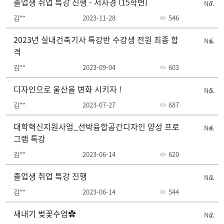
졸업생 취업 특강 진행 - 서자경 (15학번)
7
김**
2023-11-28
546
2023년 실내건축기사 특강반 수강생 전원 최종 합
6
격
김**
2023-09-04
603
디자인으로 울산을 변화 시키자 !
5
김**
2023-07-27
687
대학혁신지원사업_선박융합공간디자인 양성 프로
4
그램 특강
김**
2023-06-14
620
졸업생 취업 특강 진행
3
김**
2023-06-14
544
새내기 벚꽃수업✿
2