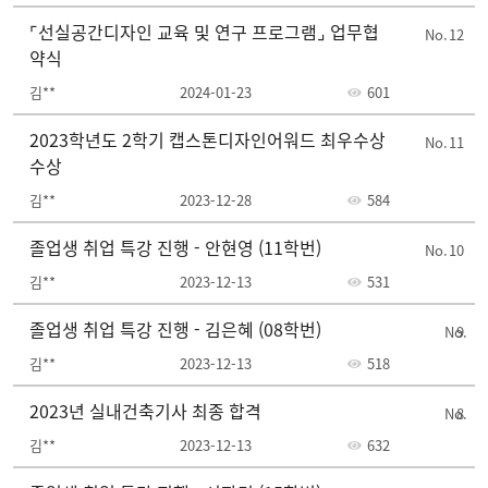
⌜선실공간디자인 교육 및 연구 프로그램⌟ 업무협
12
약식
김**
2024-01-23
601
2023학년도 2학기 캡스톤디자인어워드 최우수상
11
수상
김**
2023-12-28
584
졸업생 취업 특강 진행 - 안현영 (11학번)
10
김**
2023-12-13
531
졸업생 취업 특강 진행 - 김은혜 (08학번)
9
김**
2023-12-13
518
2023년 실내건축기사 최종 합격
8
김**
2023-12-13
632