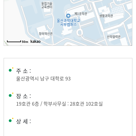
50m
주 소 :
울산광역시 남구 대학로 93
장 소 :
19호관 6층 / 학부사무실 : 28호관 102호실
상 세 :