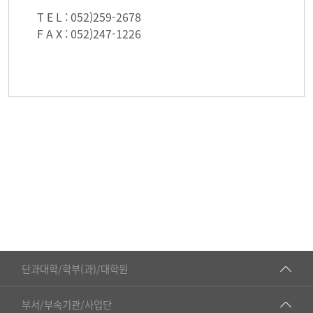
T E L : 052)259-2678
F A X : 052)247-1226
■인문대학
단과대학/학부(과)/대학원
▷국어국문학부
공동기기센터
부서/부속기관/사업단